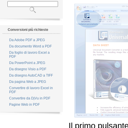
Conversioni più richieste
Da Adobe PDF a JPEG
Da documento Word a PDF
Da foglio di lavoro Excel a
PDF
Da PowerPoint a JPEG
Da disegno Visio a PDF
Da disegno AutoCAD a TIFF
Da pagina Web a JPEG
Convertire di lavoro Excel in
PDF
Convertire da DjVu in PDF
Pagine Web in PDF
Il primo pulsant