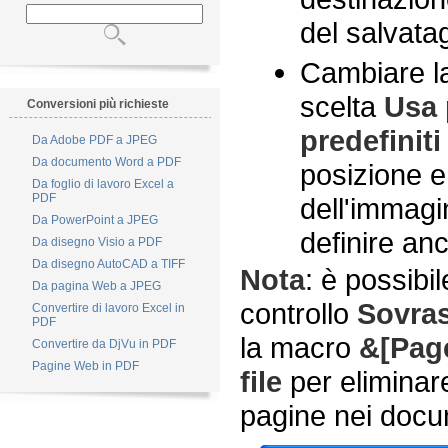
del salvata
Cambiare la
scelta
Usa 
Conversioni più richieste
predefiniti
Da Adobe PDF a JPEG
Da documento Word a PDF
posizione e 
Da foglio di lavoro Excel a
PDF
dell'immagin
Da PowerPoint a JPEG
definire a
Da disegno Visio a PDF
Da disegno AutoCAD a TIFF
Nota
: è possibil
Da pagina Web a JPEG
controllo
Sovrasc
Convertire di lavoro Excel in
PDF
la macro
&[Pag
Convertire da DjVu in PDF
Pagine Web in PDF
file
per eliminare
pagine nei docu